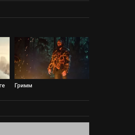
ге
Гримм