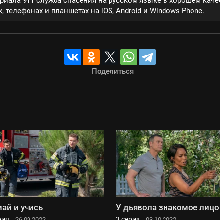
ериала 911 служба спасения на русском языке в хорошем кач
, телефонах и планшетах на iOS, Android и Windows Phone.
Поделиться
ай и учись
У дьявола знакомое лицо
рия
3 серия
26.09.2022
03.10.2022