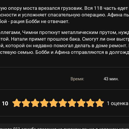
ую опору моста врезался грузовик. Вся 118 часть едет
сности и усложняет спасательную операцию. Афина п
ой - рация Бобби не отвечает.
оллегами, Чимни проткнут металлическим прутом, нуж
итой. Натали примет прошлое бака. Смогут ли они выс
, которой он недавно помогал делать в доме ремонт. К
 гостевую семью. Бобби и Афина отправляются в долгож
Время:
43 мин.
10
1
оценка