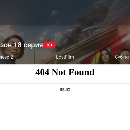
зон 18 серия
леер 2
LostFilm
Субти