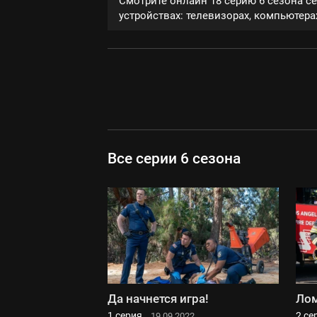
Смотрите онлайн 18 серию 6 сезона с
устройствах: телевизорах, компьютерах
Все серии 6 сезона
Да начнется игра!
Лом
1 серия
2 се
19.09.2022