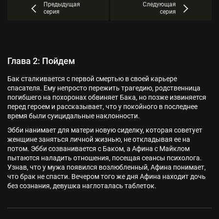
Предыдущая
Следующая
серия
серия
Глава 2: Пойдем
Бак сталкивается с первой смертью в своей карьере
спасателя. Ему непросто пережить трагедию, родственница
погибшего на похоронах обвиняет Бака, но позже извиняется
перед героем и рассказывает, что у покойного в последнее
время были суицидальные наклонности.
Эбби нанимает для матери новую сиделку, которая советует
женщине заняться личной жизнью, не откладывая ее на
потом. Эбби созванивается с Баком, а Афина с Майклом
пытаются наладить отношения, посещая сеансы психолога.
Узнав, что у мужа появился возлюбленный, Афина понимает,
что брак не спасти. Вечером того же дня Афина находит дочь
без сознания, девушка наглоталась таблеток.